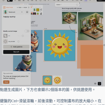
點選生成圖片，下方也會顯示2個版本的圖，供挑選使用。
鍵盤的Ctrl+滑鼠滾輪，前後滾動，可控制畫布的放大縮小。在