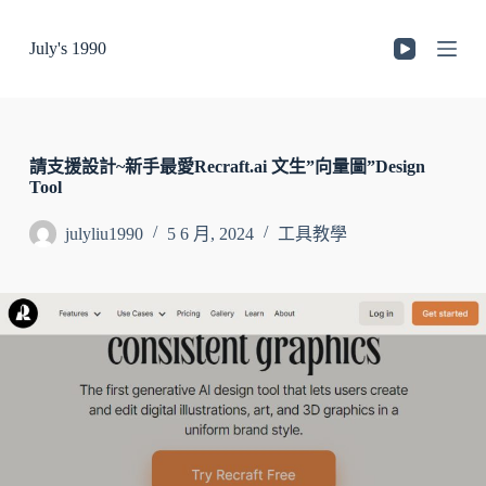
跳
July's 1990
至
主
要
內
容
請支援設計~新手最愛Recraft.ai 文生”向量圖”Design
Tool
julyliu1990
5 6 月, 2024
工具教學