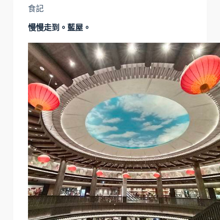
食記
慢慢走到。藍屋。