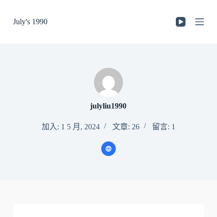
跳
July's 1990
至
主
要
內
容
julyliu1990
加入: 1 5 月, 2024
文章: 26
留言: 1