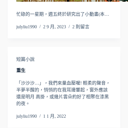
忙碌的一星期，週五終於研究出了小動畫(本…
julyliu1990
2 9 月, 2023
2 則留言
短篇小說
重生
「沙沙沙…」，我們來量血壓喔! 輕柔的聲音，
半夢半醒的，悄悄的在我耳邊響起，窗外應該
還是明月 高掛，或幾片雲朵約好了相聚在漆黑
的夜。
julyliu1990
1 1 月, 2022