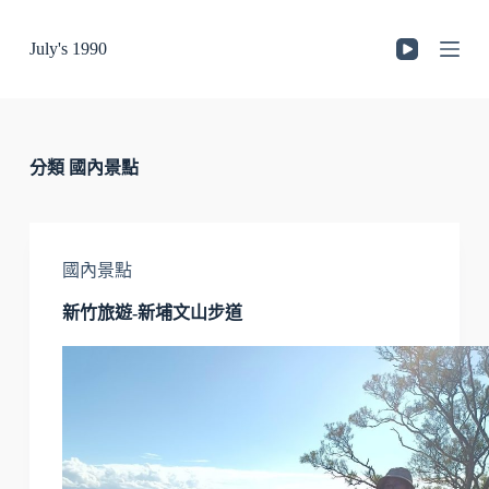
跳
July's 1990
至
主
要
內
容
分類
國內景點
國內景點
新竹旅遊-新埔文山步道