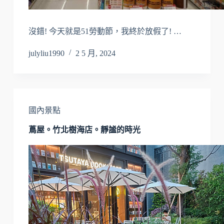
沒錯! 今天就是51勞動節，我終於放假了! …
julyliu1990
2 5 月, 2024
國內景點
蔦屋。竹北樹海店。靜謐的時光