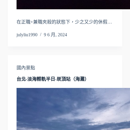
在正職+兼職夾殺的狀態下，少之又少的休假…
julyliu1990
9 6 月, 2024
國內景點
台北-淡海輕軌半日-崁頂站（海灘）