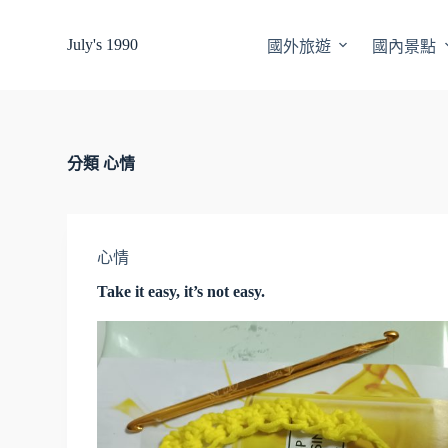
跳
July's 1990
國外旅遊
國內景點
至
主
要
內
容
分類
心情
心情
Take it easy, it’s not easy.