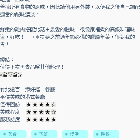
蓋掉所有食物的原味，因此請他用另外裝，以便我之後自己調配
適當的鹹味濃淡。
鮮嫩的雞肉搭配北菇＋最愛的臘味＝很像家裡煮的高級料理味
道，好吃！ （＊提要之前過年節必備的臘腸年菜，很對我的
胃！
總結：
值得下次再去品嚐其他料理！
/(≧▽≦)y
竹北遠百 添好運 餐廳
平價美味的港式餐廳
值得回訪
★
★
★
★
☆
美味程度
★
★
★
★
☆
服務態度
★
★
★
★
★
#
美食
#
下班
#
漫活
#
晚餐