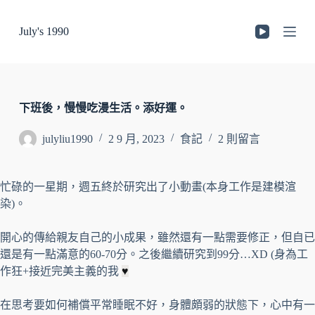
跳
July's 1990
至
主
要
內
容
下班後，慢慢吃漫生活。添好運。
julyliu1990
2 9 月, 2023
食記
2 則留言
忙碌的一星期，週五終於研究出了小動畫(本身工作是建模渲
染)。
開心的傳給親友自己的小成果，雖然還有一點需要修正，但自已
還是有一點滿意的60-70分。之後繼續研究到99分…XD (身為工
作狂+接近完美主義的我
♥
在思考要如何補償平常睡眠不好，身體頗弱的狀態下，心中有一