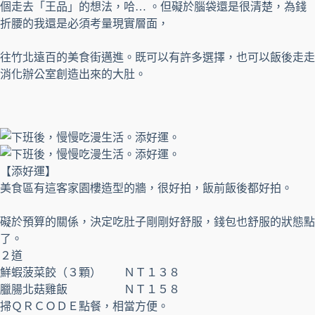
個走去「王品」的想法，哈… 。但礙於腦袋還是很清楚，為錢
折腰的我還是必須考量現實層面，
往竹北遠百的美食街邁進。既可以有許多選擇，也可以飯後走走
消化辦公室創造出來的大肚。
【添好運】
美食區有這客家園樓造型的牆，很好拍，飯前飯後都好拍。
礙於預算的關係，決定吃肚子剛剛好舒服，錢包也舒服的狀態點
了。
２道
鮮蝦菠菜餃（３顆） ＮＴ１３８
臘腸北菇雞飯 ＮＴ１５８
掃ＱＲＣＯＤＥ點餐，相當方便。