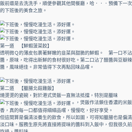
飯前還是去洗洗手，順便參觀其他間餐廳，哈．．．預備下一次
的下班後的美食之旅。
第一道 【鮮蝦菠菜餃】
透明微Ｑ的薄皮包裹著鮮嫩的韭菜與甜脆的鮮蝦。 第一口不沾
醬，原味，吃得出新鮮的食材很好吃。第二口沾了醋醬與豆瓣辣
醬，風味絕佳。非常值得下次再點回味品嚐。
第二道 【臘腸北菇雞飯】
燒燙燙的瓷碗，對於港式煲飯一直無法抵擋，特別是臘味
，煲飯作法鎖住香濃的米飯
香，真的每一口都值得細細品嚐，慢慢吃，好好享受。
但這間算是偏清淡養生的飲食，所以如圖，可得知臘腸也是偏清
淡口味。服務生原先將直接將提味的醬料到入飯中，但我很久前
吃過，醬料味