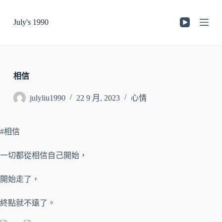
跳
July's 1990
至
主
要
內
容
相信
julyliu1990
22 9 月, 2023
心情
#相信
一切都從相信自己開始，
開始走了，
終點就不遠了。