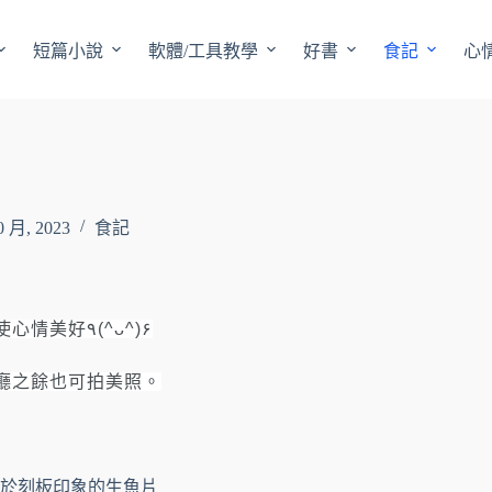
短篇小說
軟體/工具教學
好書
食記
心
0 月, 2023
食記
使心情美好
٩
(^
ᴗ
^)۶
廳之餘也可拍美照。
於刻板印象的生魚片