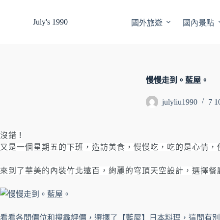
跳
July's 1990
國外旅遊
國內景點
至
主
要
內
容
慢慢走到。藍屋。
julyliu1990
7 1
沒錯 !
又是一個星期五的下班，造訪美食，慢慢吃，吃的是心情，
來到了華美的內裝竹北遠百，絢麗的
穹頂天空設計，選擇餐
看看各間價位和搜尋評價，選擇了【藍屋】日本料理，這間有別