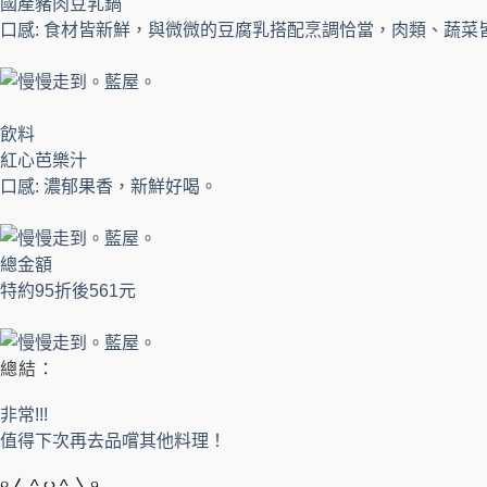
國產豬肉豆乳鍋
口感: 食材皆新鮮，與微微的豆腐乳搭配烹調恰當，肉類、蔬菜
飲料
紅心芭樂汁
口感: 濃郁果香，新鮮好喝。
總金額
特約95折後561元
總結：
非常!!!
值得下次再去品嚐其他料理！
୧〳 ^ ౪ ^ 〵୨