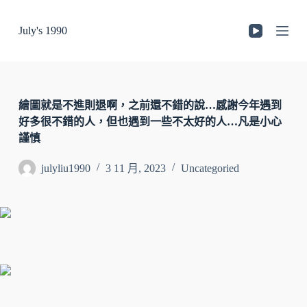
跳
July's 1990
至
主
要
內
容
繪圖就是不進則退啊，之前還不錯的說…感謝今年遇到
好多很不錯的人，但也遇到一些不太好的人…凡是小心
謹慎
julyliu1990
3 11 月, 2023
Uncategoried